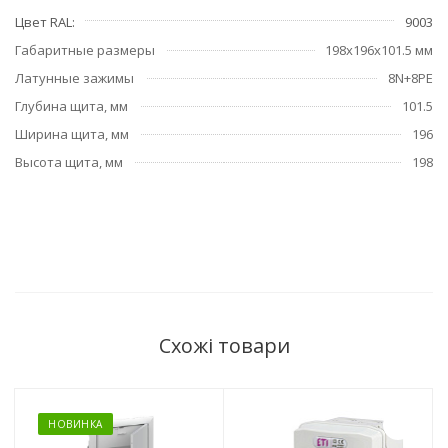
Цвет RAL
9003
Габаритные размеры
198х196х101.5 мм
Латунные зажимы
8N+8PE
Глубина щита, мм
101.5
Ширина щита, мм
196
Высота щита, мм
198
Схожі товари
НОВИНКА