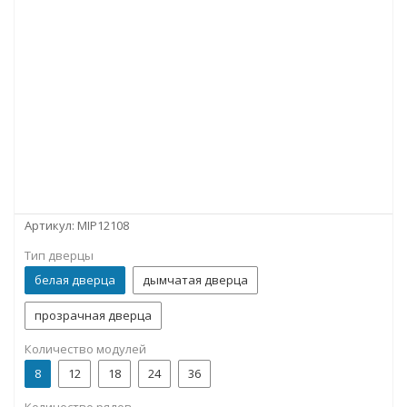
Артикул:
MIP12108
Тип дверцы
белая дверца
дымчатая дверца
прозрачная дверца
Количество модулей
8
12
18
24
36