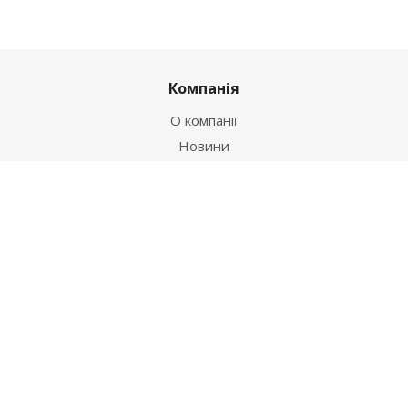
Компанія
О компанії
Новини
Політика
Оферта
Інформація
Контакти
Як купити
Умови оплати
Умови доставки
Гарантія на товар