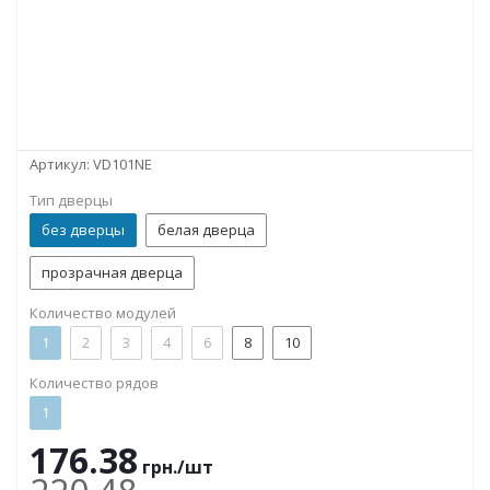
Артикул:
VD101NE
Тип дверцы
без дверцы
белая дверца
прозрачная дверца
Количество модулей
1
2
3
4
6
8
10
Количество рядов
1
176.38
грн.
/шт