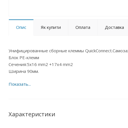
Опис
Як купити
Оплата
Доставка
Унифицированные сборные клеммы QuickConnect.Самоза
Блок PE-клемм
Сечения:5x16 mm2 +17x4 mm2
Ширина 90мм.
Характеристики