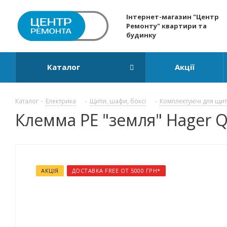
Інтернет-магазин "Центр
Ремонту" квартири та
будинку
Каталог
Акції
Каталог
-
Електрика
-
Щити, шафи, боксі
-
Комплектуючі для щит
Клемма РЕ "земля" Hager 
АКЦІЯ
ДОСТАВКА FREE ОТ 5000 ГРН*