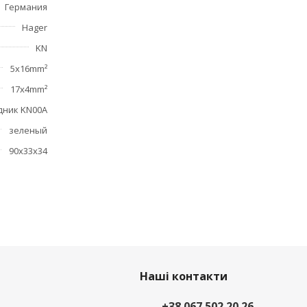
Германия
Hager
KN
5x16mm²
17x4mm²
дник KN00A
зеленый
90х33х34
Наші контакти
+38 067 502 20 26