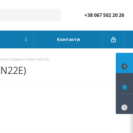
+38 067 502 20 26
Контакти
onnect ширина 90мм (KN22E)
KN22E)
0
0
0