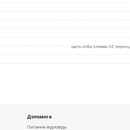
щиты Volta; клеммы VZ; перехо
Допомога
Питання-відповідь