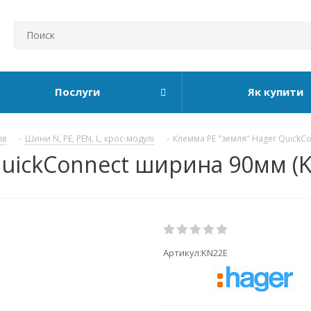
Послуги
Як купити
ів
-
Шини N, PE, PEN, L, крос-модулі
-
Клемма РЕ "земля" Hager QuickC
QuickConnect ширина 90мм (
Артикул:
KN22E