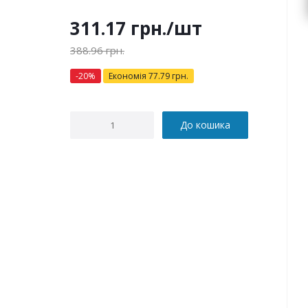
311.17
грн.
/шт
388.96
грн.
-
20
%
Економія
77.79
грн.
До кошика