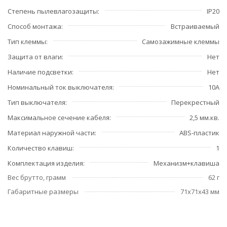
Степень пылевлагозащиты
IP20
Способ монтажа
Встраиваемый
Тип клеммы
Самозажимные клеммы
Защита от влаги
Нет
Наличие подсветки
Нет
Номинальный ток выключателя
10А
Тип выключателя
Перекрестный
Максимальное сечение кабеля
2,5 мм.кв.
Материал наружной части
ABS-пластик
Количество клавиш
1
Комплектация изделия
Механизм+клавиша
Вес брутто, грамм
62 г
Габаритные размеры
71x71x43 мм