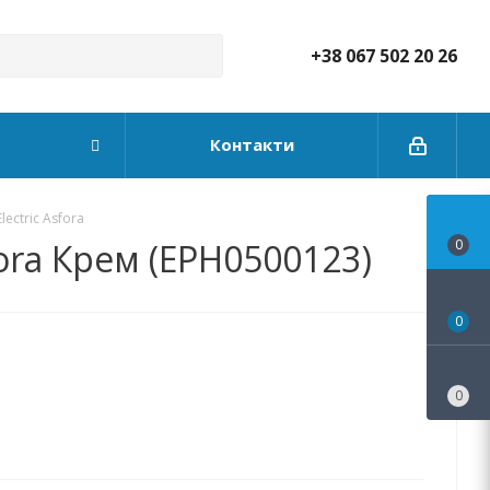
+38 067 502 20 26
Контакти
ectric Asfora
ora Крем (EPH0500123)
0
0
0