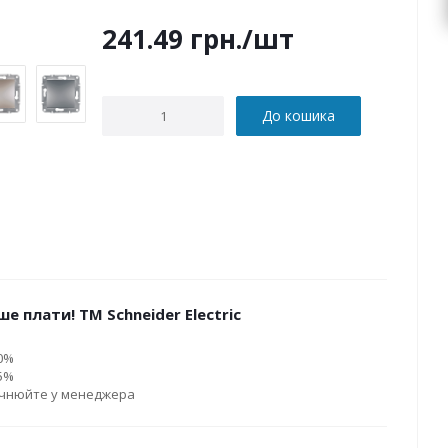
241.49
грн.
/шт
До кошика
е плати! ТМ Schneider Electric
10%
15%
очнюйте у менеджера