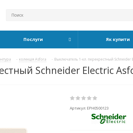
Послуги
Як купити
рнітура
-
колекція Asfora
-
Выключатель 1-кл. перекрестный Schneider El
стный Schneider Electric Asf
Артикул:
EPH0500123