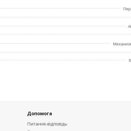
Пер
A
Механиз
8
Допомога
Питання-відповідь