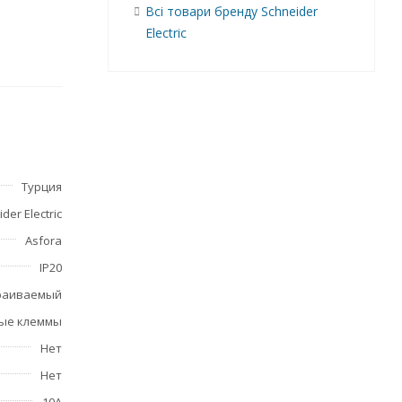
Всі товари бренду Schneider
Electric
и
Турция
щает
der Electric
Asfora
IP20
раиваемый
ые клеммы
Нет
Нет