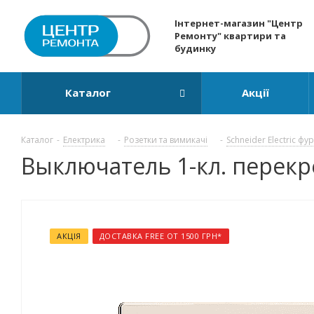
Інтернет-магазин "Центр
Ремонту" квартири та
будинку
Каталог
Акції
Каталог
-
Електрика
-
Розетки та вимикачі
-
Schneider Electric фу
Выключатель 1-кл. перекре
АКЦІЯ
ДОСТАВКА FREE ОТ 1500 ГРН*