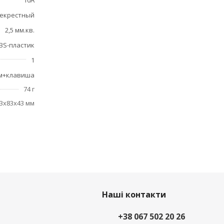
10А
екрестный
2,5 мм.кв.
BS-пластик
1
м+клавиша
74 г
3x83x43 мм
Наші контакти
+38 067 502 20 26