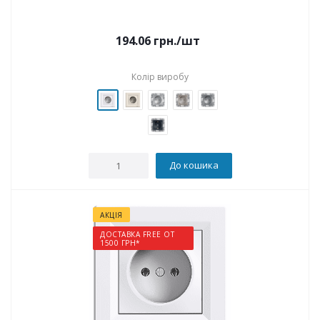
194.06
грн.
/шт
Колір виробу
До кошика
АКЦІЯ
ДОСТАВКА FREE ОТ
1500 ГРН*