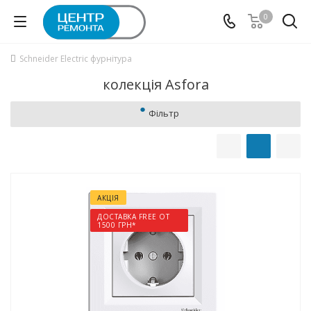
0
Schneider Electric фурнітура
колекція Asfora
Фільтр
АКЦІЯ
ДОСТАВКА FREE ОТ
1500 ГРН*