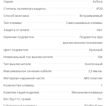
Серия
Asfora
Степень пылевлагозащиты
IP20
Способ монтажа
Встраиваемый
Тип клеммы
Самозажимные клеммы
Защита от влаги
Нет
Наличие подсветки
Подсветка при
выключенном положении
Цвет подсветки
Красный
Номинальный ток выключателя
10А
Тип выключателя
Кнопочный
Максимальное сечение кабеля
2,5 мм.кв.
Материал наружной части
ABS-пластик
Количество клавиш
1
Комплектация изделия
Механизм+клавиша
Вес брутто, грамм
73 г
Габаритные размеры
83x83x43 мм