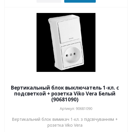
Вертикальный блок выключатель 1-кл. с
подсветкой + розетка Viko Vera Белый
(90681090)
Артикул: 90681090
Вертикальний блок вимикач 1-кл. з підсвічуванням +
розетка Viko Vera