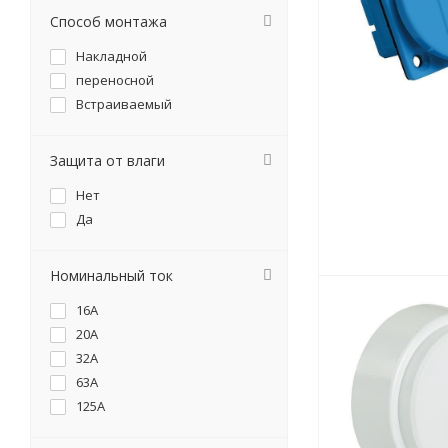
Способ монтажа
Накладной
переносной
Встраиваемый
Защита от влаги
Нет
Да
Номинальный ток
16А
20А
32А
63А
125А