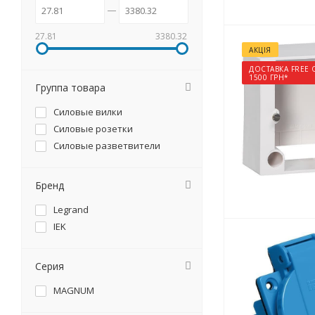
27.81
3380.32
АКЦІЯ
ДОСТАВКА FREE 
1500 ГРН*
Группа товара
Силовые вилки
Силовые розетки
Силовые разветвители
Бренд
Legrand
IEK
Серия
MAGNUM