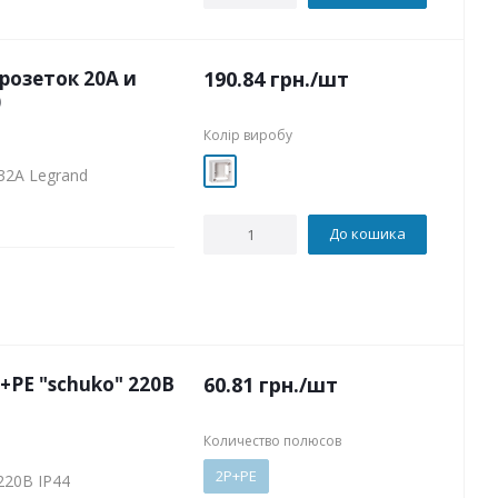
розеток 20А и
190.84
грн.
/шт
)
Колір виробу
32А Legrand
До кошика
+РЕ "schuko" 220В
60.81
грн.
/шт
Количество полюсов
2P+PE
220В IP44