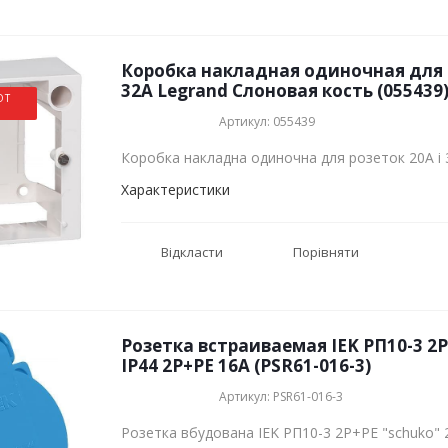
Коробка накладная одиночная для 
32А Legrand Слоновая кость (055439
ОТ
Артикул: 055439
Коробка накладна одиночна для розеток 20А і 
Характеристики
Відкласти
Порівняти
Розетка встраиваемая IEK РП10-3 2Р
IP44 2P+PE 16А (PSR61-016-3)
Артикул: PSR61-016-3
Розетка вбудована IEK РП10-3 2Р+РЕ "schuko" 