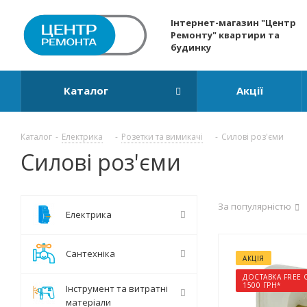
Інтернет-магазин "Центр
Ремонту" квартири та
будинку
Каталог
Акції
Каталог
-
Електрика
-
Розетки та вимикачі
-
Силові роз'єми
Силові роз'єми
За популярністю
Електрика
Сантехніка
АКЦІЯ
ДОСТАВКА FREE 
1500 ГРН*
Інструмент та витратні
матеріали