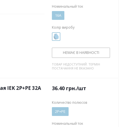
Номинальный ток
16А
Колір виробу
НЕМАЄ В НАЯВНОСТІ
ТОВАР НЕДОСТУПНИЙ. ТЕРМІН
ПОСТАЧАННЯ НЕ ВКАЗАНО
я IEK 2P+PE 32А
36.40
грн.
/шт
Количество полюсов
2P+PE
Номинальный ток