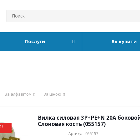
Послуги
Як купити
За алфавітом
За ціною
Вилка силовая 3Р+РЕ+N 20А боковой
Слоновая кость (055157)
ОТ
Артикул: 055157