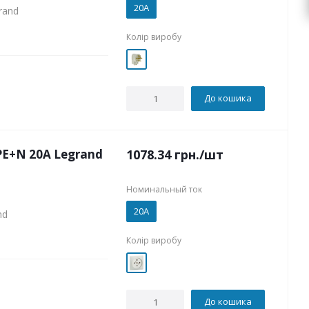
20А
rand
Колір виробу
До кошика
РЕ+N 20А Legrand
1078.34
грн.
/шт
Номинальный ток
20А
nd
Колір виробу
До кошика