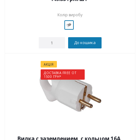
Колір виробу
До кошика
АКЦІЯ
ДОСТАВКА FREE ОТ
1500 ГРН*
Вилка с заземлением, с кольцом 16А