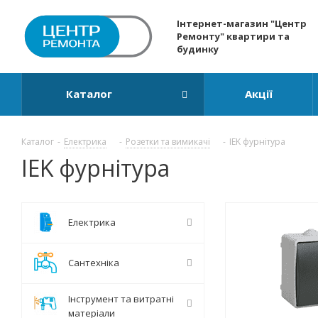
Інтернет-магазин "Центр
Ремонту" квартири та
будинку
Каталог
Акції
Каталог
-
Електрика
-
Розетки та вимикачі
-
IEK фурнітура
IEK фурнітура
Електрика
Сантехніка
Інструмент та витратні
матеріали