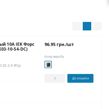
й 10А IEK Форс
96.95
грн.
/шт
03-10-54-DC)
Колір виробу
ВС20-2-0-ФСр
До кошика