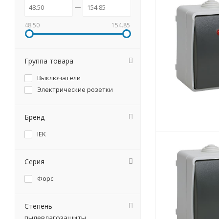
48.50
154.85
Группа товара
Выключатели
Электрические розетки
Бренд
IEK
Серия
Форс
Степень
пылевлагозащиты