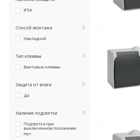
IP54
Способ монтажа
Накладной
Тип клеммы
Винтовые клеммы
Защита от влаги
Да
Наличие подсветки
Подсветка при
выключенном положении
Нет