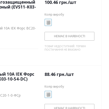
лагозащищенный
100.46
грн.
/шт
рный (EVS11-K03-
Колір виробу
ий 10А IEK Форс ВС20-
НЕМАЄ В НАЯВНОСТІ
ТОВАР НЕДОСТУПНИЙ. ТЕРМІН
ПОСТАЧАННЯ НЕ ВКАЗАНО
й 10А IEK Форс
88.46
грн.
/шт
03-10-54-DC)
Колір виробу
ВС20-1-0-ФСр
НЕМАЄ В НАЯВНОСТІ