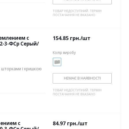
ТОВАР НЕДОСТУПНИЙ. ТЕРМІН
ПОСТАЧАННЯ НЕ ВКАЗАНО
землением с
154.85
грн.
/шт
2-3-ФСр Серый/
Колір виробу
з шторками і кришкою
НЕМАЄ В НАЯВНОСТІ
ТОВАР НЕДОСТУПНИЙ. ТЕРМІН
ПОСТАЧАННЯ НЕ ВКАЗАНО
ением с
84.97
грн.
/шт
0-3-ФСр Серый/