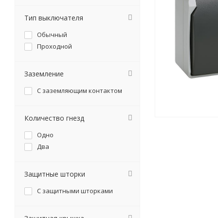
Тип выключателя
Обычный
Проходной
Заземление
С заземляющим контактом
Количество гнезд
Одно
Два
Защитные шторки
С защитными шторками