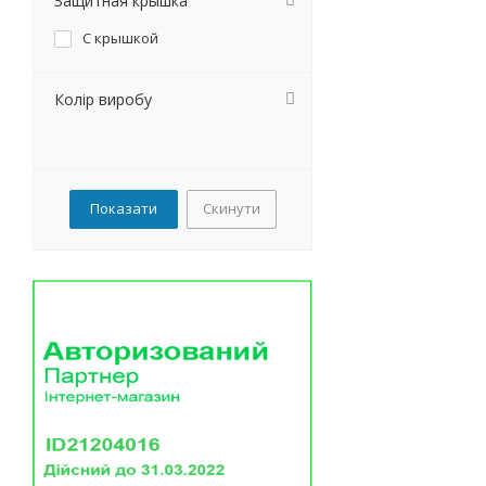
Защитная крышка
С крышкой
Колір виробу
Скинути