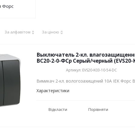
я Форс
За алфавітом
За ціною
Выключатель 2-кл. влагозащищенны
ВС20-2-0-ФСр Серый/черный (EVS20-K
Артикул: EVS20-K03-10-54-DC
Вимикач 2-кл. вологозахищений 10А IEK Форс 
Характеристики
Відкласти
Порівняти