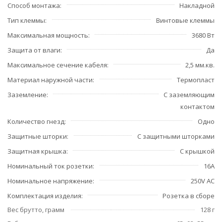
Способ монтажа
Накладной
Тип клеммы
Винтовые клеммы
Максимальная мощность
3680 Вт
Защита от влаги
Да
Максимальное сечение кабеля
2,5 мм.кв.
Материал наружной части
Термопласт
Заземление
С заземляющим
контактом
Количество гнезд
Одно
Защитные шторки
С защитными шторками
Защитная крышка
С крышкой
Номинальный ток розетки
16А
Номинальное напряжение
250V AC
Комплектация изделия
Розетка в сборе
Вес брутто, грамм
128 г