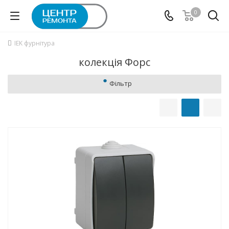
0
IEK фурнітура
колекція Форс
Фільтр