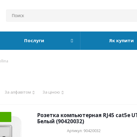
Послуги
Як купити
llina
За алфавітом
За ціною
Розетка компьютерная RJ45 cat5e UTP
Белый (90420032)
Артикул: 90420032