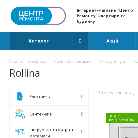
Інтернет-магазин "Центр
Ремонту" квартири та
будинку
Каталог
Акції
Каталог
-
Електрика
-
Розетки та вимикачі
-
Viko фурнітура
-
Ro
Rollina
За популярністю
Електрика
Сантехніка
ЗНЯТО З
ВИРОБНИЦТВА
Інструмент та витратні
матеріали