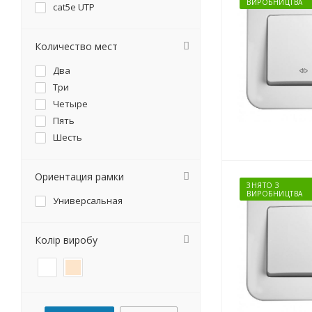
ВИРОБНИЦТВА
cat5e UTP
Количество мест
Два
Три
Четыре
Пять
Шесть
Ориентация рамки
ЗНЯТО З
ВИРОБНИЦТВА
Универсальная
Колір виробу