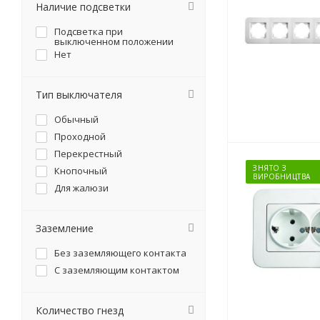
Наличие подсветки
Подсветка при
выключенном положении
Нет
Тип выключателя
Обычный
Проходной
Перекрестный
ЗНЯТО З
Кнопочный
ВИРОБНИЦТВА
Для жалюзи
Заземление
Без заземляющего контакта
С заземляющим контактом
Количество гнезд