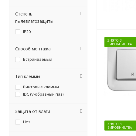
Степень
пылевлагозащиты
IP20
ЗНЯТО З
ВИРОБНИЦТВА
Способ монтажа
Встраиваемый
Тип клеммы
Винтовые клеммы
IDC (V-образный паз)
Защита от влаги
Нет
ЗНЯТО З
ВИРОБНИЦТВА