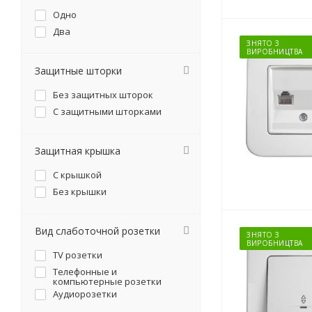
Одно
Два
ЗНЯТО З
ВИРОБНИЦТВА
Защитные шторки
Без защитных шторок
С защитными шторками
Защитная крышка
С крышкой
Без крышки
Вид слаботочной розетки
ЗНЯТО З
ВИРОБНИЦТВА
TV розетки
Телефонные и
компьютерные розетки
Аудиорозетки