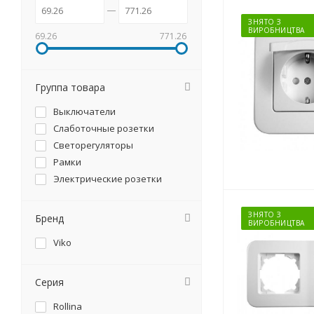
ЗНЯТО З
ВИРОБНИЦТВА
69.26
771.26
Группа товара
Выключатели
Слаботочные розетки
Светорегуляторы
Рамки
Электрические розетки
ЗНЯТО З
Бренд
ВИРОБНИЦТВА
Viko
Серия
Rollina