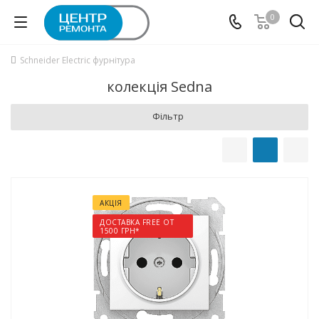
0
Schneider Electric фурнітура
колекція Sedna
Фільтр
АКЦІЯ
ДОСТАВКА FREE ОТ
1500 ГРН*