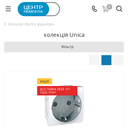
0
Schneider Electric фурнітура
колекція Unica
Фільтр
АКЦІЯ
ДОСТАВКА FREE ОТ
1500 ГРН*