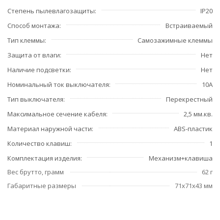
Степень пылевлагозащиты
IP20
Способ монтажа
Встраиваемый
Тип клеммы
Самозажимные клеммы
Защита от влаги
Нет
Наличие подсветки
Нет
Номинальный ток выключателя
10А
Тип выключателя
Перекрестный
Максимальное сечение кабеля
2,5 мм.кв.
Материал наружной части
ABS-пластик
Количество клавиш
1
Комплектация изделия
Механизм+клавиша
Вес брутто, грамм
62 г
Габаритные размеры
71x71x43 мм