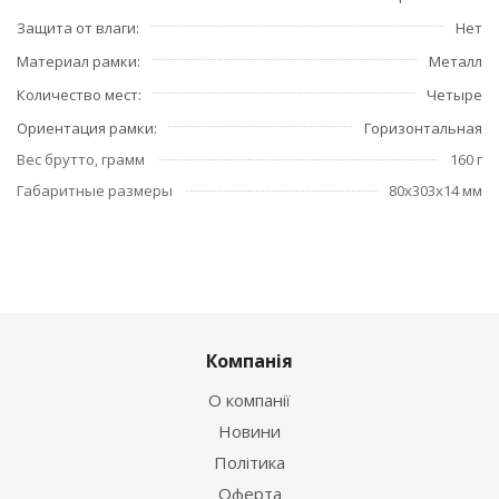
Защита от влаги
Нет
Материал рамки
Металл
Количество мест
Четыре
Ориентация рамки
Горизонтальная
Вес брутто, грамм
160 г
Габаритные размеры
80x303x14 мм
Компанія
О компанії
Новини
Політика
Оферта