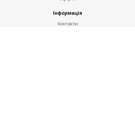
Інформація
Контакти
Як купити
Умови оплати
Умови доставки
Гарантія на товар
Допомога
Питання-відповідь
Бренди
Наші контакти
+38 067 502 20 26
zakaz@ekt.com.ua
м. Київ, вул. Магнітогорська 1-А