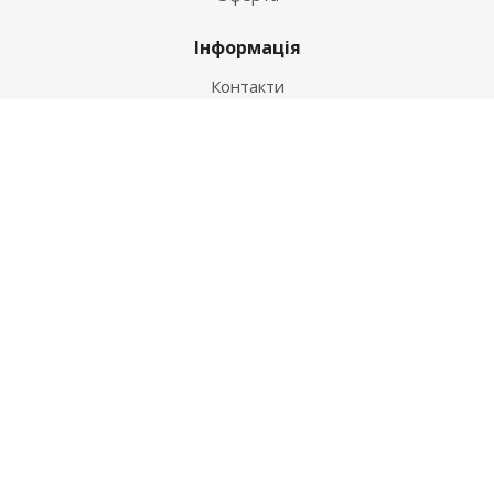
Інформація
Контакти
Як купити
Умови оплати
Умови доставки
Гарантія на товар
Допомога
Питання-відповідь
Бренди
Наші контакти
+38 067 502 20 26
zakaz@ekt.com.ua
м. Київ, вул. Магнітогорська 1-А