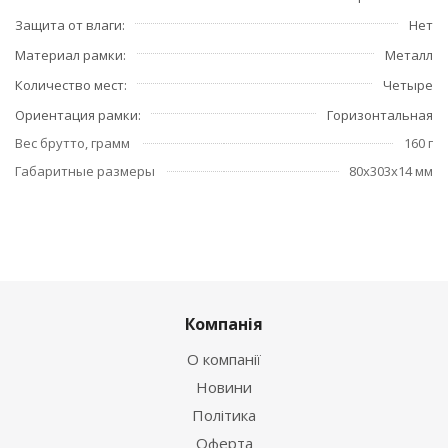
Защита от влаги
Нет
Материал рамки
Металл
Количество мест
Четыре
Ориентация рамки
Горизонтальная
Вес брутто, грамм
160 г
Габаритные размеры
80x303x14 мм
Компанія
О компанії
Новини
Політика
Оферта