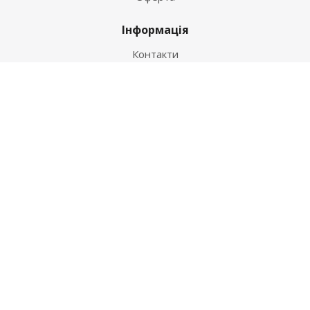
Інформація
Контакти
Як купити
Умови оплати
Умови доставки
Гарантія на товар
Допомога
Питання-відповідь
Бренди
Наші контакти
+38 067 502 20 26
zakaz@ekt.com.ua
м. Київ, вул. Магнітогорська 1-А