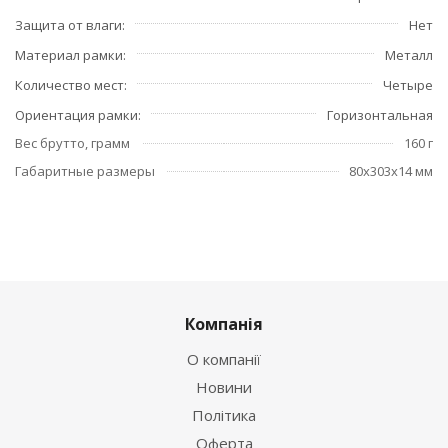
Защита от влаги
Нет
Материал рамки
Металл
Количество мест
Четыре
Ориентация рамки
Горизонтальная
Вес брутто, грамм
160 г
Габаритные размеры
80x303x14 мм
Компанія
О компанії
Новини
Політика
Оферта