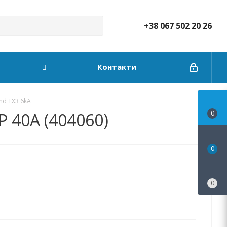
+38 067 502 20 26
Контакти
nd TX3 6kA
 40А (404060)
0
0
0