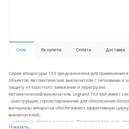
Опис
Як купити
Оплата
Доставка
Серия аппаратуры TX3 предназначена для применения в
объектов. Автоматические выключатели с тепловыми и
защиту от короткого замыкания и перегрузки.
Автоматический выключатель Legrand TX3 6kA имеет сл
- конструкция, спроектированная для обеспечения без
материалы аппаратов обеспечивают эффективную циркул
выключателей.;
- шторки на клеммных зажимах. Позволяют повысить эле
безошибочность подключений.;