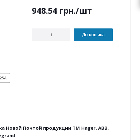
948.54
грн.
/шт
До кошика
25А
ка Новой Почтой продукции ТМ Hager, ABB,
Legrand