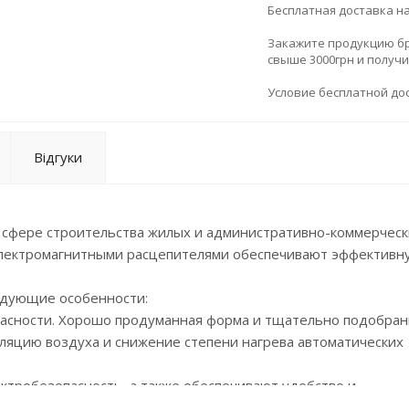
Бесплатная доставка н
Закажите продукцию брен
свыше 3000грн и получ
Условие бесплатной дос
Відгуки
 сфере строительства жилых и административно-коммерческ
 электромагнитными расцепителями обеспечивают эффективн
едующие особенности:
опасности. Хорошо продуманная форма и тщательно подобра
яцию воздуха и снижение степени нагрева автоматических
ктробезопасность, а также обеспечивают удобство и