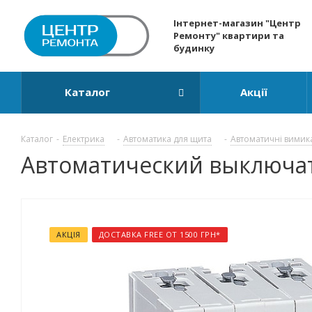
Інтернет-магазин "Центр
Ремонту" квартири та
будинку
Каталог
Акції
Каталог
-
Електрика
-
Автоматика для щита
-
Автоматичні вимик
Автоматический выключател
АКЦІЯ
ДОСТАВКА FREE ОТ 1500 ГРН*