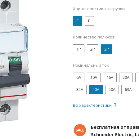
Характеристика нагрузки
C
B
Количество полюсов
1P
2P
3P
Номинальный ток
6А
10А
16А
20А
32А
40А
50А
63А
Всі характеристики
Бесплатная отправ
Schneider Electric, 