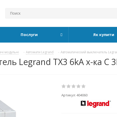
Послуги
Як купити
ачі модульні
-
Автомати Legrand
-
Автоматический выключатель Legra
ь Legrand TX3 6kA х-ка C 3P
Артикул:
404060