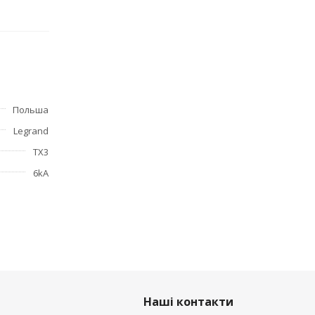
с
контактов
ения;
Польша
Legrand
TX3
6kA
Наші контакти