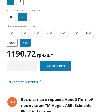
C
B
Количество полюсов
1P
2P
3P
Номинальный ток
6А
10А
16А
20А
25А
32А
40А
50А
63А
1190.72
грн.
/шт
До кошика
Всі характеристики
Бесплатная отправка Новой Почтой
продукции ТМ Hager, ABB, Schneider
Electric, Legrand