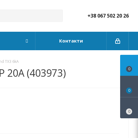
+38 067 502 20 26
Контакти
nd TX3 6kA
 20А (403973)
0
0
0