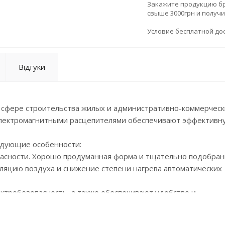
Закажите продукцию брен
свыше 3000грн и получ
Условие бесплатной дос
Відгуки
 сфере строительства жилых и административно-коммерческ
 электромагнитными расцепителями обеспечивают эффективн
едующие особенности:
опасности. Хорошо продуманная форма и тщательно подобра
яцию воздуха и снижение степени нагрева автоматических
ктробезопасность, а также обеспечивают удобство и
ь и качество соединения;