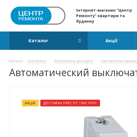
Інтернет-магазин "Центр
Ремонту" квартири та
будинку
Каталог
Акції
Каталог
-
Електрика
-
Автоматика для щита
-
Автоматичні вимик
Автоматический выключател
АКЦІЯ
ДОСТАВКА FREE ОТ 1500 ГРН*