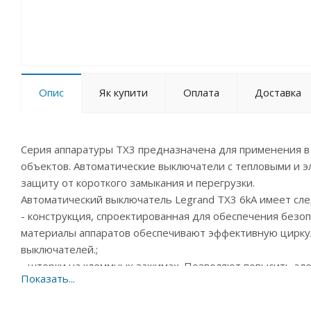
Опис
Як купити
Оплата
Доставка
Серия аппаратуры TX3 предназначена для применения в
объектов. Автоматические выключатели с тепловыми и
защиту от короткого замыкания и перегрузки.
Автоматический выключатель Legrand TX3 6kA имеет сл
- конструкция, спроектированная для обеспечения без
материалы аппаратов обеспечивают эффективную циркул
выключателей.;
- шторки на клеммных зажимах. Позволяют повысить эле
безошибочность подключений.;
- столбчатые зажимы. Обеспечивают высокую надёжност