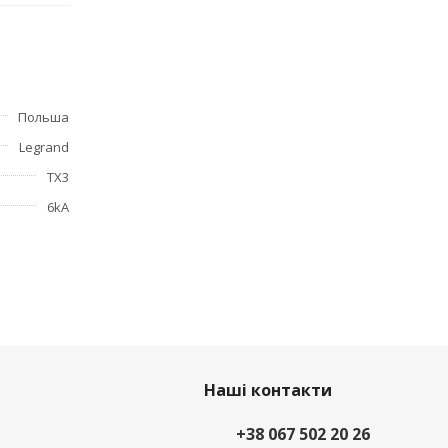
с
контактов
ения;
Польша
Legrand
TX3
6kA
Наші контакти
+38 067 502 20 26