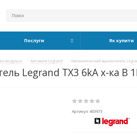
Послуги
Як купити
ачі модульні
-
Автомати Legrand
-
Автоматический выключатель Legra
ь Legrand TX3 6kA х-ка B 1P
Артикул:
403973