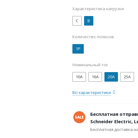
Характеристика нагрузки
C
B
Количество полюсов
1P
Номинальный ток
10А
16А
20А
25А
Всі характеристики
Бесплатная отправ
Schneider Electric, 
Бесплатная доставка н