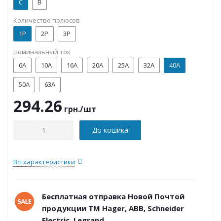
C
B
Количество полюсов
1P
2P
3P
Номинальный ток
6А
10А
16А
20А
25А
32А
40А
50А
63А
294.26
грн.
/шт
До кошика
Всі характеристики
Бесплатная отправка Новой Почтой
продукции ТМ Hager, ABB, Schneider
Electric, Legrand