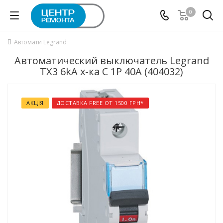
0
Автомати Legrand
Автоматический выключатель Legrand
TX3 6kA х-ка C 1P 40А (404032)
АКЦІЯ
ДОСТАВКА FREE ОТ 1500 ГРН*