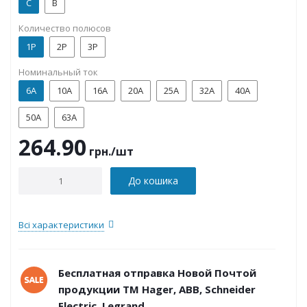
C
B
Количество полюсов
1P
2P
3P
Номинальный ток
6А
10А
16А
20А
25А
32А
40А
50А
63А
264.90
грн.
/шт
До кошика
Всі характеристики
Бесплатная отправка Новой Почтой
продукции ТМ Hager, ABB, Schneider
Electric, Legrand