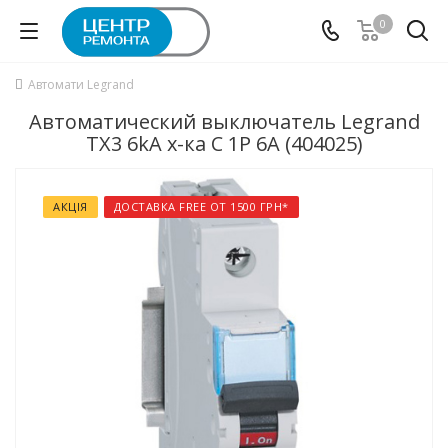
0
Автомати Legrand
Автоматический выключатель Legrand
TX3 6kA х-ка C 1P 6А (404025)
АКЦІЯ
ДОСТАВКА FREE ОТ 1500 ГРН*