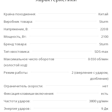
Країна походження
Китай
Виробник товара
Sturm
Напряжение, В
220 В
Мощность, Вт
2100
Бренд товара
Sturm
Тип хвостовика
SDS-max
Максимальное число оборотов
0-550 об/мин
(холостой ход)
Режим работы
2 (сверление с ударом,
долбление)
Ограничитель скорости
нет
Фиксация клавиши включения
есть
Частота ударов
3800 уд/мин
Энергия ударов
9 Дж