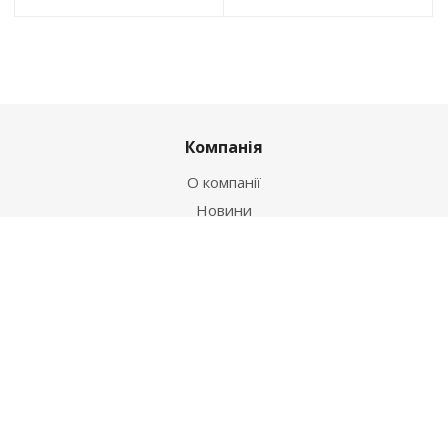
Компанія
О компанії
Новини
Політика
Оферта
Інформація
Контакти
Як купити
Умови оплати
Умови доставки