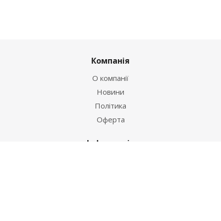
Компанія
О компанії
Новини
Політика
Оферта
Інформація
Контакти
Як купити
Умови оплати
Умови доставки
Гарантія на товар