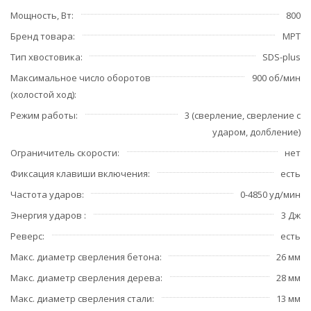
Мощность, Вт
800
Бренд товара
MPT
Тип хвостовика
SDS-plus
Максимальное число оборотов
900 об/мин
(холостой ход)
Режим работы
3 (сверление, сверление с
ударом, долбление)
Ограничитель скорости
нет
Фиксация клавиши включения
есть
Частота ударов
0-4850 уд/мин
Энергия ударов
3 Дж
Реверс
есть
Макс. диаметр сверления бетона
26 мм
Макс. диаметр сверления дерева
28 мм
Макс. диаметр сверления стали
13 мм