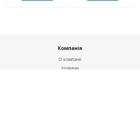
Компанія
О компанії
Новини
Політика
Оферта
Інформація
Контакти
Як купити
Умови оплати
Умови доставки