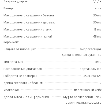
Энергия ударов
6,5 Дж
Реверс
есть
Макс. диаметр сверления бетона
30 мм
Макс. диаметр сверления дерева
30 мм
Макс. диаметр сверления стали
13 мм
Макс. диаметр сверления полой
68 мм
коронкой
Защита от вибрации
виброгасящая
дополнительная рукоятка
Тип питания
сеть
Расположение двигателя
вертикальное
Габаритные размеры
450х380х121
Длина сетевого кабеля, м
2
Упаковка
пластиковый кейс
Дополнительная информация
Муфта расцепления - при
заклинивании сверла в