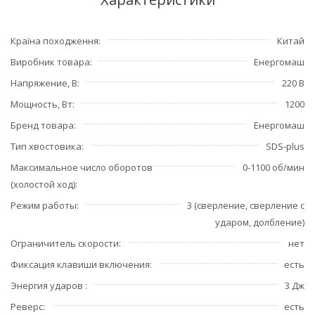
Країна походження
Китай
Виробник товара
Енергомаш
Напряжение, В
220 В
Мощность, Вт
1200
Бренд товара
Енергомаш
Тип хвостовика
SDS-plus
Максимальное число оборотов
0-1100 об/мин
(холостой ход)
Режим работы
3 (сверление, сверление с
ударом, долбление)
Ограничитель скорости
нет
Фиксация клавиши включения
есть
Энергия ударов
3 Дж
Реверс
есть