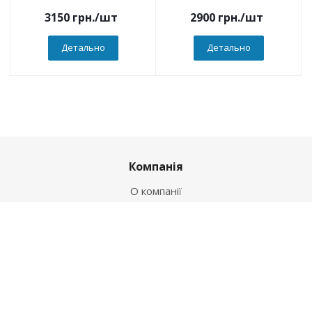
3150
грн.
/шт
2900
грн.
/шт
Детально
Детально
Компанія
О компанії
Новини
Політика
Оферта
Інформація
Контакти