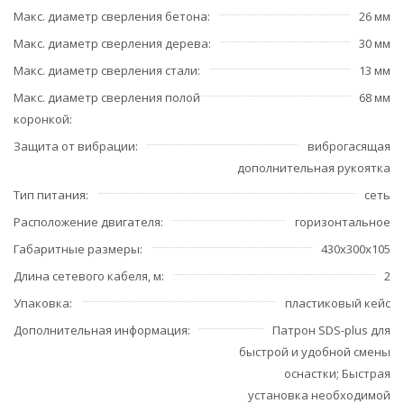
Макс. диаметр сверления бетона
26 мм
Макс. диаметр сверления дерева
30 мм
Макс. диаметр сверления стали
13 мм
Макс. диаметр сверления полой
68 мм
коронкой
Защита от вибрации
виброгасящая
дополнительная рукоятка
Тип питания
сеть
Расположение двигателя
горизонтальное
Габаритные размеры
430х300х105
Длина сетевого кабеля, м
2
Упаковка
пластиковый кейс
Дополнительная информация
Патрон SDS-plus для
быстрой и удобной смены
оснастки; Быстрая
установка необходимой