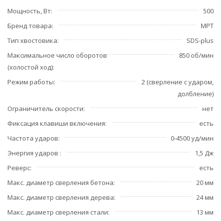
Мощность, Вт
500
Бренд товара
MPT
Тип хвостовика
SDS-plus
Максимальное число оборотов
850 об/мин
(холостой ход)
Режим работы
2 (сверление с ударом,
долбление)
Ограничитель скорости
нет
Фиксация клавиши включения
есть
Частота ударов
0-4500 уд/мин
Энергия ударов
1,5 Дж
Реверс
есть
Макс. диаметр сверления бетона
20 мм
Макс. диаметр сверления дерева
24 мм
Макс. диаметр сверления стали
13 мм