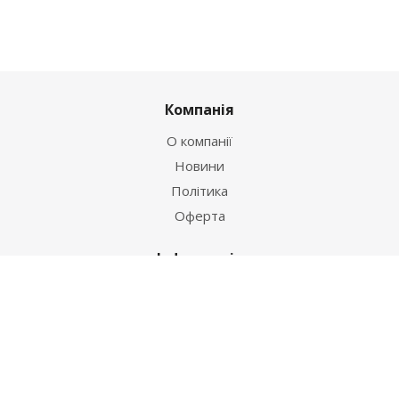
Компанія
О компанії
Новини
Політика
Оферта
Інформація
Контакти
Як купити
Умови оплати
Умови доставки
Гарантія на товар