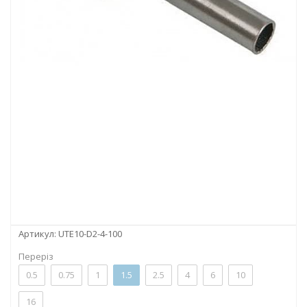
Артикул:
UTE10-D2-4-100
Переріз
0.5
0.75
1
1.5
2.5
4
6
10
16