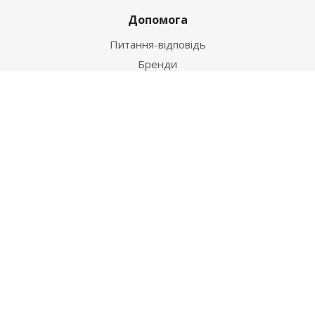
Допомога
Питання-відповідь
Бренди
Наші контакти
+38 067 502 20 26
zakaz@ekt.com.ua
м. Київ, вул. Магнітогорська 1-А
2026 © "Центр Ремонту"