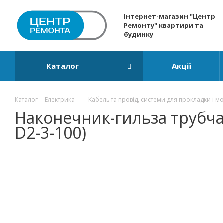
Інтернет-магазин "Центр
Ремонту" квартири та
будинку
Каталог
Акції
Каталог
-
Електрика
-
Кабель та провід, системи для прокладки і м
Наконечник-гильза трубчат
D2-3-100)