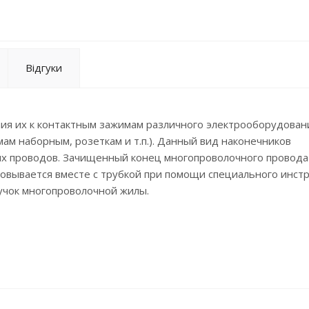
Відгуки
ия их к контактным зажимам различного электрооборудован
ам наборным, розеткам и т.п.). Данный вид наконечников
их проводов. Зачищенный конец многопроволочного провода
совывается вместе с трубкой при помощи специального инст
чок многопроволочной жилы.
ение обеспечивает надежную защиту изделия от коррозии.
я одного сечения.