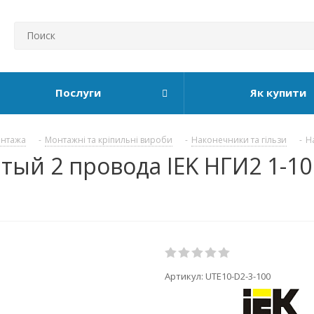
Послуги
Як купити
онтажа
-
Монтажні та кріпильні вироби
-
Наконечники та гільзи
-
Н
ый 2 провода IEK НГИ2 1-10 
Артикул:
UTE10-D2-3-100