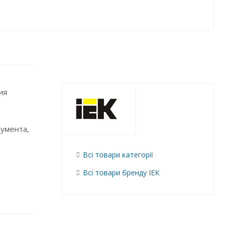
ия
румента,
Всі товари категорії
Всі товари бренду IEK