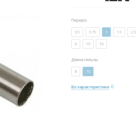
Переріз
0.5
0.75
1
1.5
2.5
6
10
16
Длина гильзы
8
10
Всі характеристики