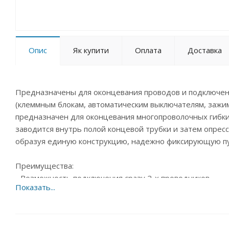
Опис
Як купити
Оплата
Доставка
Предназначены для оконцевания проводов и подключен
(клеммным блокам, автоматическим выключателям, зажим
предназначен для оконцевания многопроволочных гибк
заводится внутрь полой концевой трубки и затем опрес
образуя единую конструкцию, надежно фиксирующую пу
Преимущества:
- Возможность подключения сразу 2-х проводников.
- Надежность электрического контакта.
- Безопасность электрического подключения.
- Наконечники-гильзы выполнены из луженой меди, луж
- Несколько вариантов наконечников по длине втулки дл