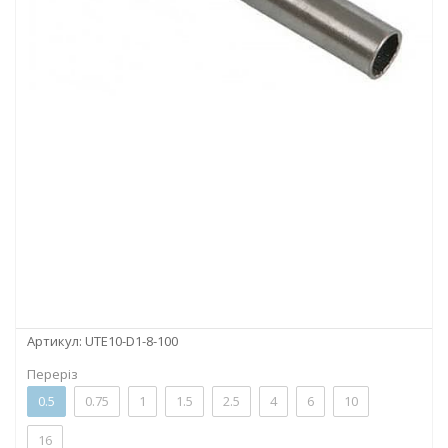
Артикул:
UTE10-D1-8-100
Переріз
0.5
0.75
1
1.5
2.5
4
6
10
16