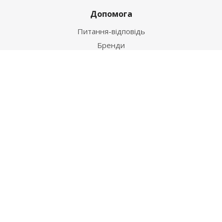
Допомога
Питання-відповідь
Бренди
Наші контакти
+38 067 502 20 26
zakaz@ekt.com.ua
м. Київ, вул. Магнітогорська 1-А
2026 © "Центр Ремонту"