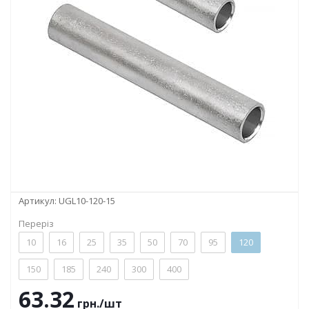
Артикул:
UGL10-120-15
Переріз
10
16
25
35
50
70
95
120
150
185
240
300
400
63.32
грн.
/шт