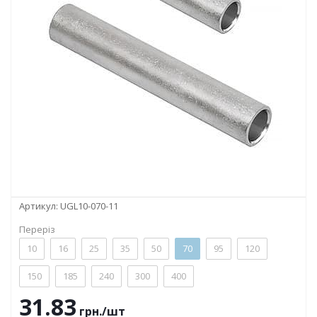
Артикул:
UGL10-070-11
Переріз
10
16
25
35
50
70
95
120
150
185
240
300
400
31.83
грн.
/шт