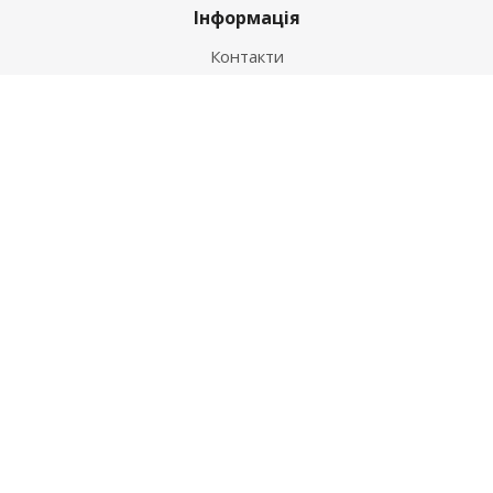
Інформація
Контакти
Як купити
Умови оплати
Умови доставки
Гарантія на товар
Допомога
Питання-відповідь
Бренди
Наші контакти
+38 067 502 20 26
zakaz@ekt.com.ua
м. Київ, вул. Магнітогорська 1-А