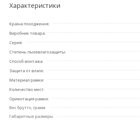
Рамки защелкиваются в четырех точках крепления прос
Характеристики
неровных стенах. Специальная система крепления позвол
мм, или утоплена в стене на 2,25 мм.
Країна походження
Виробник товара
Серия
Степень пылевлагозащиты
Способ монтажа
Защита от влаги
Материал рамки
Количество мест
Ориентация рамки
Вес брутто, грамм
Габаритные размеры