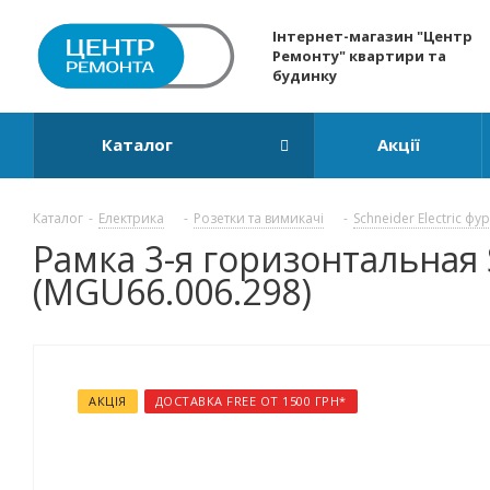
Інтернет-магазин "Центр
Ремонту" квартири та
будинку
Каталог
Акції
Каталог
-
Електрика
-
Розетки та вимикачі
-
Schneider Electric фу
Рамка 3-я горизонтальная 
(MGU66.006.298)
АКЦІЯ
ДОСТАВКА FREE ОТ 1500 ГРН*