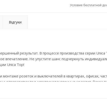
Условие бесплатной дос
Відгуки
ершенный результат. В процессе производства серии Unica 
ое впечатление. Не упустите шанс подчеркнуть индивидуал
ии Unica Top!
и монтаже розеток и выключателей в квартирах, офисах, час
ву с отверстиями под электроустановочные изделия. Рамка 
еские коммуникации, надежно фиксирует устройство, скрыв
пользование рамок делает эксплуатацию электроприборов бо