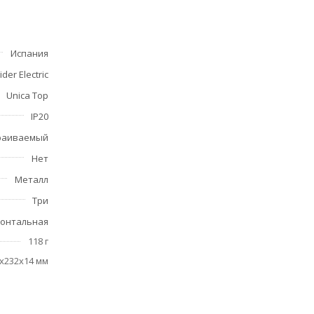
ри
 на 0.75
Испания
der Electric
Unica Top
IP20
раиваемый
Нет
Металл
Три
зонтальная
118 г
x232x14 мм