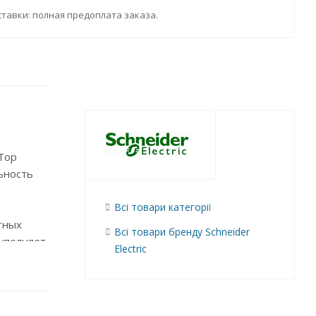
тавки: полная предоплата заказа.
Top
ьность
Всі товари категорії
тных
Всі товари бренду Schneider
выполняет
Electric
ает
лее