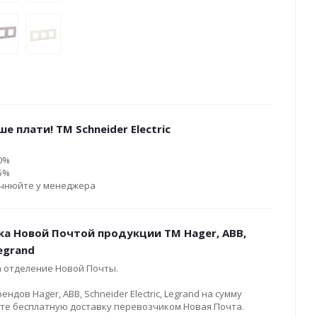
е плати! ТМ Schneider Electric
10%
15%
очнюйте у менеджера
ка Новой Почтой продукции ТМ Hager, ABB,
Legrand
а отделение Новой Почты.
дов Hager, ABB, Schneider Electric, Legrand на сумму
ите бесплатную доставку перевозчиком Новая Почта.