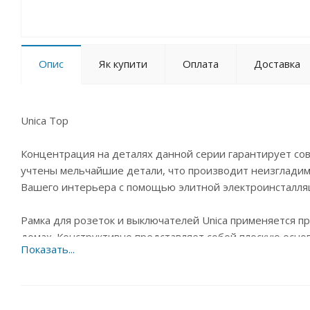
Опис
Як купити
Оплата
Доставка
Unica Top
Концентрация на деталях данной серии гарантирует сов
учтены мельчайшие детали, что производит неизгладим
Вашего интерьера с помощью элитной электроинсталляц
Рамка для розеток и выключателей Unica применяется пр
домах. Конструктивно представляет собой плоскую осно
защитную и декоративную функцию, маскирует электрич
неровные края обоев вокруг монтажного отверстия. Ис
безопасной.