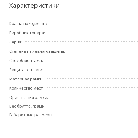
Рамки защелкиваются в четырех точках крепления прос
Характеристики
неровных стенах. Специальная система крепления позвол
мм, или утоплена в стене на 2,25 мм.
Країна походження
Виробник товара
Серия
Степень пылевлагозащиты
Способ монтажа
Защита от влаги
Материал рамки
Количество мест
Ориентация рамки
Вес брутто, грамм
Габаритные размеры