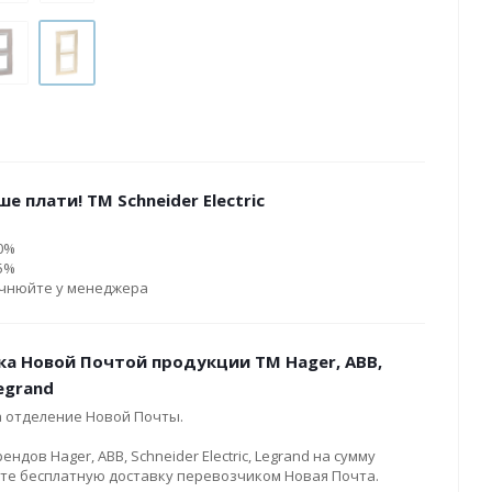
е плати! ТМ Schneider Electric
10%
15%
очнюйте у менеджера
ка Новой Почтой продукции ТМ Hager, ABB,
Legrand
а отделение Новой Почты.
дов Hager, ABB, Schneider Electric, Legrand на сумму
ите бесплатную доставку перевозчиком Новая Почта.