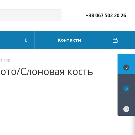
+38 067 502 20 26
Контакти
ca Top
олото/Слоновая кость
0
0
0