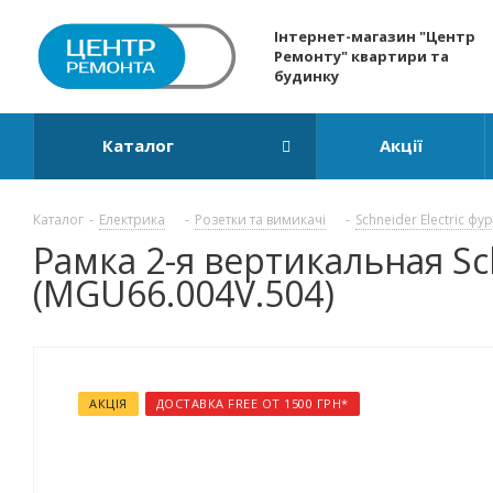
Інтернет-магазин "Центр
Ремонту" квартири та
будинку
Каталог
Акції
Каталог
-
Електрика
-
Розетки та вимикачі
-
Schneider Electric фу
Рамка 2-я вертикальная Sc
(MGU66.004V.504)
АКЦІЯ
ДОСТАВКА FREE ОТ 1500 ГРН*