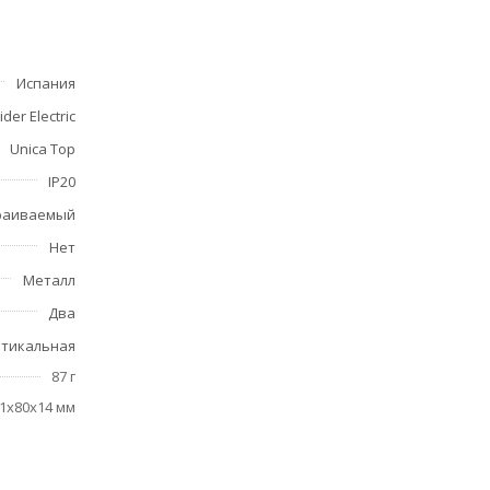
ри
 на 0.75
Испания
der Electric
Unica Top
IP20
раиваемый
Нет
Металл
Два
тикальная
87 г
1x80x14 мм