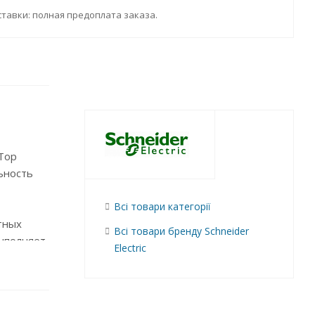
тавки: полная предоплата заказа.
Top
ьность
Всі товари категорії
тных
Всі товари бренду Schneider
выполняет
Electric
ает
лее