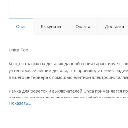
Опис
Як купити
Оплата
Доставка
Unica Top
Концентрация на деталях данной серии гарантирует сов
учтены мельчайшие детали, что производит неизгладим
Вашего интерьера с помощью элитной электроинсталляц
Рамка для розеток и выключателей Unica применяется пр
домах. Конструктивно представляет собой плоскую осно
защитную и декоративную функцию, маскирует электрич
неровные края обоев вокруг монтажного отверстия. Ис
безопасной.