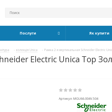
Послуги
Як купити
рнітура
-
колекція Unica
-
Рамка 2-я вертикальная Schneider Electric Uni
hneider Electric Unica Top З
Артикул:
MGU66.004V.504