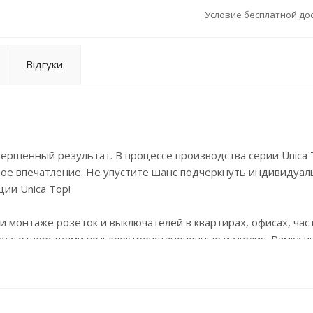
Условие бесплатной дос
Відгуки
ершенный результат. В процессе производства серии Unica 
ое впечатление. Не упустите шанс подчеркнуть индивидуал
ии Unica Top!
и монтаже розеток и выключателей в квартирах, офисах, час
ву с отверстиями под электроустановочные изделия. Рамка 
еские коммуникации, надежно фиксирует устройство, скрыв
пользование рамок делает эксплуатацию электроприборов бо