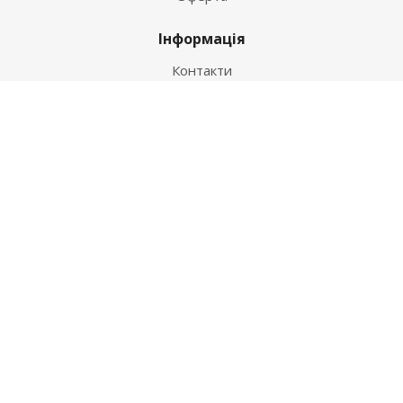
Інформація
Контакти
Як купити
Умови оплати
Умови доставки
Гарантія на товар
Допомога
Питання-відповідь
Бренди
Наші контакти
+38 067 502 20 26
zakaz@ekt.com.ua
м. Київ, вул. Магнітогорська 1-А