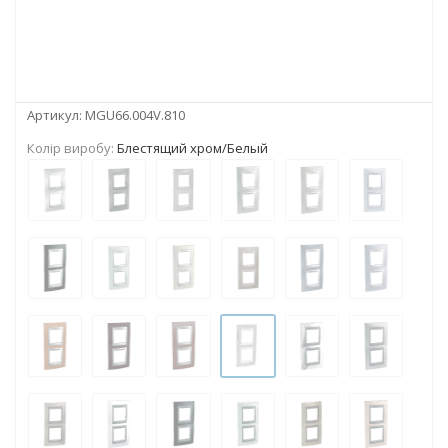
Артикул:
MGU66.004V.810
Колір виробу:
Блестящий хром/Белый