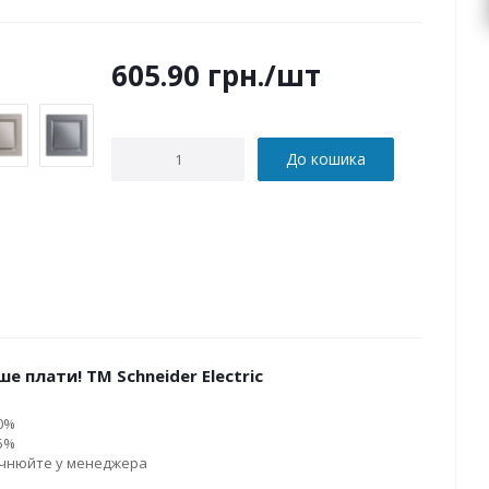
605.90
грн.
/шт
До кошика
е плати! ТМ Schneider Electric
10%
15%
очнюйте у менеджера