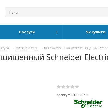
Послуги
Як купити
рнітура
-
колекція Asfora
-
Выключатель 1-кл. влагозащищенный Schneide
щищенный Schneider Electri
Артикул:
EPH0100271