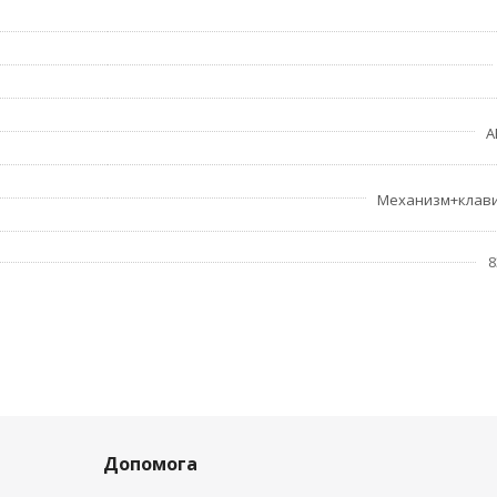
A
Механизм+клав
8
Допомога