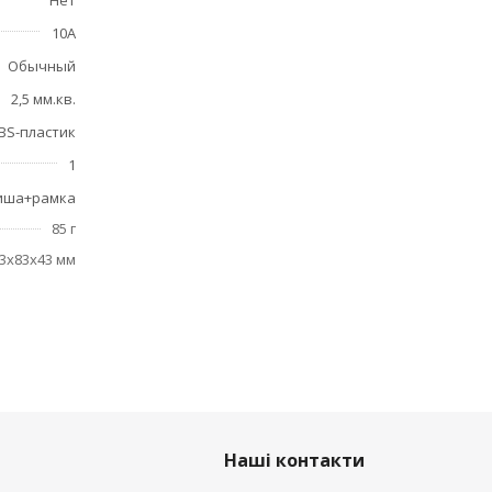
Нет
10А
Обычный
2,5 мм.кв.
BS-пластик
1
иша+рамка
85 г
3x83x43 мм
Наші контакти