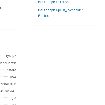
Всі товари категорії
и
Всі товари бренду Schneider
Electric
щает
Турция
der Electric
Asfora
IP44
раиваемый
ые клеммы
Да