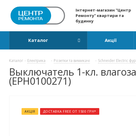
Інтернет-магазин "Центр
Ремонту" квартири та
будинку
Каталог
Акції
Каталог
-
Електрика
-
Розетки та вимикачі
-
Schneider Electric фу
Выключатель 1-кл. влагоза
(EPH0100271)
АКЦІЯ
ДОСТАВКА FREE ОТ 1500 ГРН*