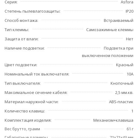
Серия
Asfora
Степень пылевлагозащиты
IP20
Способ монтажа
Встраиваемый
Тип клеммы
Самозажимные клеммы
Защита от влаги
Нет
Наличие подсветки
Подсветка при
выключенном положении
Цвет подсветки
Красный
Номинальный ток выключателя
10А
Тип выключателя
Кнопочный
Максимальное сечение кабеля
2,5 мм.кв.
Материал наружной части
ABS-пластик
Количество клавиш
1
Комплектация изделия
Механизм+клавиша
Вес брутто, грамм
61 г
Габаритные размеры
71x71x43 мм