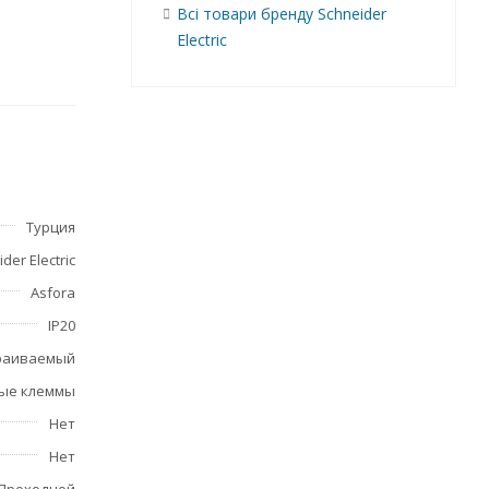
Всі товари бренду Schneider
Electric
и
щает
Турция
der Electric
Asfora
IP20
раиваемый
ые клеммы
Нет
Нет