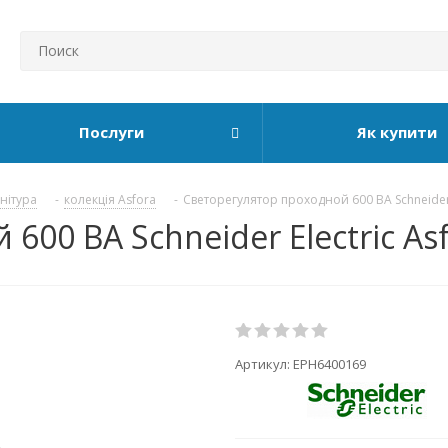
Послуги
Як купити
рнітура
-
колекція Asfora
-
Светорегулятор проходной 600 ВА Schneider 
600 ВА Schneider Electric As
Артикул:
EPH6400169