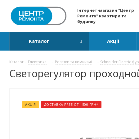
Інтернет-магазин "Центр
Ремонту" квартири та
будинку
Каталог
Акції
Каталог
-
Електрика
-
Розетки та вимикачі
-
Schneider Electric фу
Светорегулятор проходной 
АКЦІЯ
ДОСТАВКА FREE ОТ 1500 ГРН*