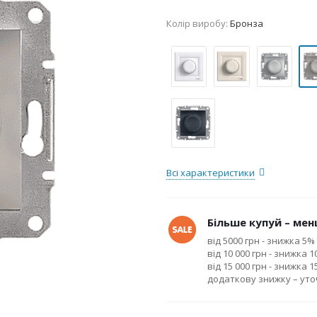
Колір виробу:
Бронза
Всі характеристики
Більше купуй – менш
від 5000 грн - знижка 5%
від 10 000 грн - знижка 
від 15 000 грн - знижка 
додаткову знижку – ут