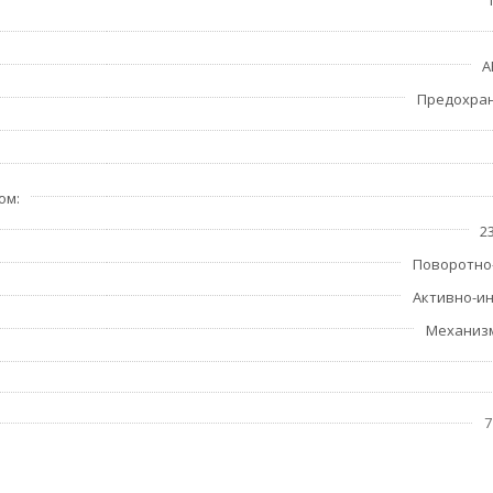
A
Предохран
ром
2
Поворотно
Активно-и
Механиз
7