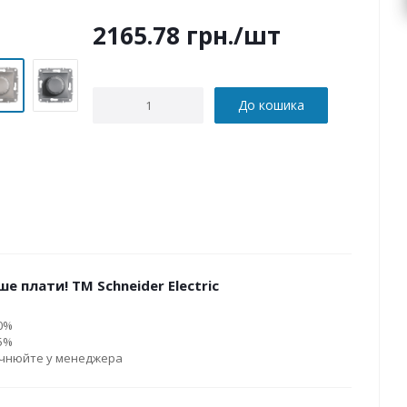
2165.78
грн.
/шт
До кошика
е плати! ТМ Schneider Electric
10%
15%
очнюйте у менеджера