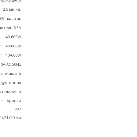
Проходной
2,5 мм.кв.
BS-пластик
итель 6.3А
40-600W
40-600W
40-600W
30V AC 50Hz
-нажимной
ндуктивная
м+клавиша
Бронза
99 г
1x71x50 мм