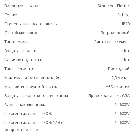
Виробник товара
Schneider Electric
Серия
Asfora
Степень пылевлагозащиты
IP20
Способ монтажа
Встраиваемый
Тип клеммы
Винтовые клеммы
Защита от влаги
Нет
Наличие подсветки
Нет
Тип выключателя
Проходной
Максимальное сечение кабеля
2,5 мм.кв.
Материал наружной части
ABS-пластик
Защита от короткого замыкания
Предохранитель 6.3А
Лампы накаливания
40-600W
Галогенные лампы 230 В
40-600W
Галогенные лампы 230 В/12 В с
40-600W
ферромагнитным