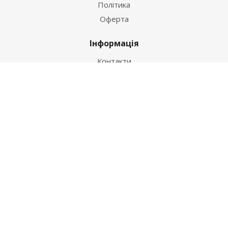
Політика
Оферта
Інформація
Контакти
Як купити
Умови оплати
Умови доставки
Гарантія на товар
Допомога
Питання-відповідь
Бренди
Наші контакти
+38 067 502 20 26
zakaz@ekt.com.ua