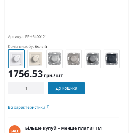
Артикул:
EPH6400121
Колір виробу:
Белый
1756.53
грн.
/шт
До кошика
Всі характеристики
Більше купуй – менше плати! ТМ