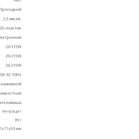
Нет
Проходной
2,5 мм.кв.
BS-пластик
ектронная
20-315W
20-315W
20-315W
30V AC 50Hz
-нажимной
-емкостная
м+клавиша
Антрацит
99 г
1x71x50 мм