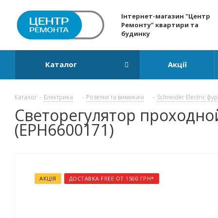
Інтернет-магазин "Центр
Ремонту" квартири та
будинку
Каталог
Акції
Каталог
-
Електрика
-
Розетки та вимикачі
-
Schneider Electric фу
Светорегулятор проходной 
(EPH6600171)
АКЦІЯ
ДОСТАВКА FREE ОТ 1500 ГРН*