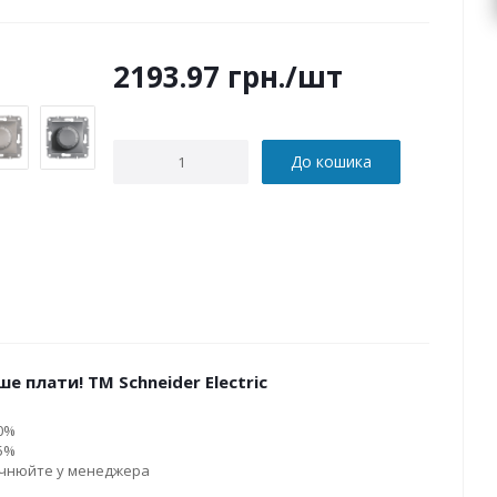
2193.97
грн.
/шт
До кошика
е плати! ТМ Schneider Electric
10%
15%
очнюйте у менеджера