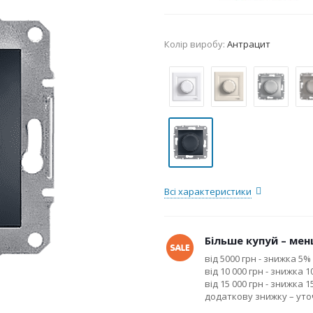
Колір виробу:
Антрацит
Всі характеристики
Більше купуй – менш
від 5000 грн - знижка 5%
від 10 000 грн - знижка 
від 15 000 грн - знижка 
додаткову знижку – ут