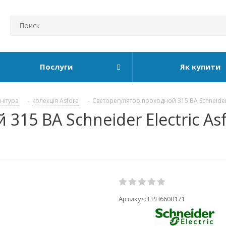
Послуги
Як купити
рнітура
-
колекція Asfora
-
Светорегулятор проходной 315 ВА Schneider 
315 ВА Schneider Electric As
Артикул:
EPH6600171