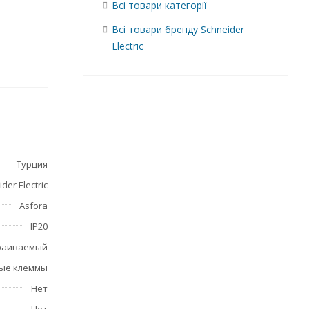
Всі товари категорії
Всі товари бренду Schneider
Electric
и
щает
Турция
der Electric
Asfora
IP20
раиваемый
ые клеммы
Нет