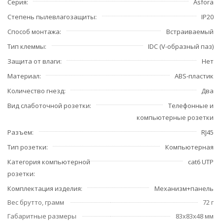
Серия
Asfora
Степень пылевлагозащиты
IP20
Способ монтажа
Встраиваемый
Тип клеммы
IDC (V-образный паз)
Защита от влаги
Нет
Материал
ABS-пластик
Количество гнезд
Два
Вид слаботочной розетки
Телефонные и
компьютерные розетки
Разъем
RJ45
Тип розетки
Компьютерная
Категория компьютерной
cat6 UTP
розетки
Комплектация изделия
Механизм+панель
Вес брутто, грамм
72 г
Габаритные размеры
83x83x48 мм