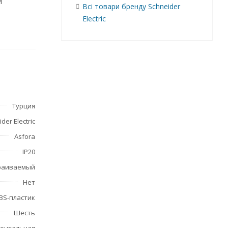
и
Всі товари бренду Schneider
Electric
Турция
der Electric
Asfora
IP20
раиваемый
Нет
BS-пластик
Шесть