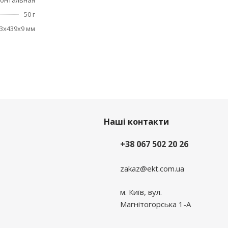
зонтальная
50 г
3x439x9 мм
Наші контакти
+38 067 502 20 26
zakaz@ekt.com.ua
м. Київ, вул.
Магнітогорська 1-А