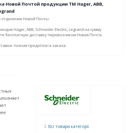
ка Новой Почтой продукции ТМ Hager, ABB,
Legrand
а отделение Новой Почты.
дов Hager, ABB, Schneider Electric, Legrand на сумму
ите бесплатную доставку перевозчиком Новая Почта.
тавки: полная предоплата заказа.
стных
выполняет
ает
лее
Всі товари категорії