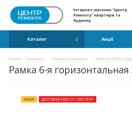
Інтернет-магазин "Центр
Ремонту" квартири та
будинку
Каталог
Акції
Каталог
-
Електрика
-
Розетки та вимикачі
-
Schneider Electric фу
Рамка 6-я горизонтальная S
АКЦІЯ
ДОСТАВКА FREE ОТ 1500 ГРН*