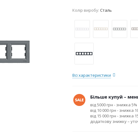
Колір виробу:
Сталь
Всі характеристики
Більше купуй – менш
від 5000 грн - знижка 5%
від 10 000 грн - знижка 
від 15 000 грн - знижка 
додаткову знижку – ут