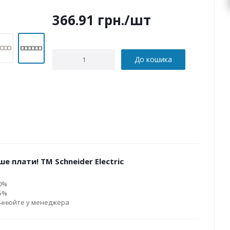
366.91
грн.
/шт
До кошика
е плати! ТМ Schneider Electric
10%
15%
очнюйте у менеджера