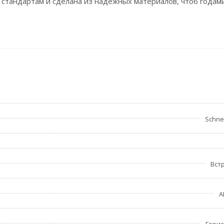
 стандартам и сделана из надежных материалов, чтоб годам
Schnei
Вст
A