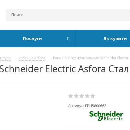
Послуги
Як купити
рнітура
-
колекція Asfora
-
Рамка 6-я горизонтальная Schneider Electric
chneider Electric Asfora Ста
Артикул:
EPH5800662