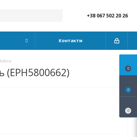
+38 067 502 20 26
Контакти
 Asfora
ль (EPH5800662)
0
0
0