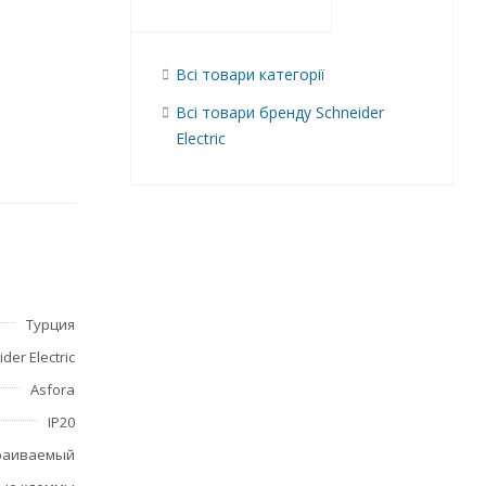
Всі товари категорії
Всі товари бренду Schneider
Electric
и
щает
Турция
der Electric
Asfora
IP20
раиваемый