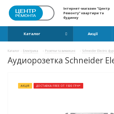
Інтернет-магазин "Центр
Ремонту" квартири та
будинку
Каталог
Акції
Каталог
-
Електрика
-
Розетки та вимикачі
-
Schneider Electric фу
Аудиорозетка Schneider Ele
АКЦІЯ
ДОСТАВКА FREE ОТ 1500 ГРН*