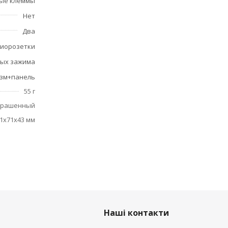
ые клеммы
Нет
Два
иорозетки
вых зажима
зм+панель
55 г
крашенный
1x71x43 мм
Наші контакти