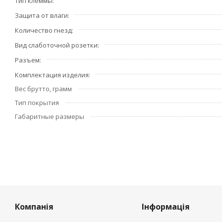
Тип клеммы
прикладываемых к ней.
Защита от влаги
Количество гнезд
Вид слаботочной розетки
Разъем
Комплектация изделия
Вес брутто, грамм
Тип покрытия
Габаритные размеры
Компанія
Інформація