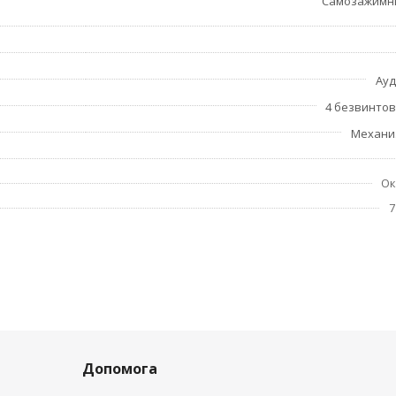
Самозажимн
Ауд
4 безвинто
Механи
О
7
Допомога