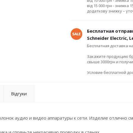
від 10 000 грн - знижка 
від 15 000 грн - знижка 
додаткову знижку – ут
Бесплатная отправ
Schneider Electric, 
Бесплатная доставка н
Закажите продукцию брен
свыше 3000грн и получ
Условие бесплатной дос
Відгуки
олонок аудио и видео аппаратуры к сети. Изделие отлично с
ка и спрячьте некрасивую проводку в стенах.