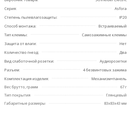
Серия
Asfora
Степень пылевлагозащиты
IP20
Способ монтажа
Встраиваемый
Тип клеммы
Самозажимные клеммы
Защита от влаги
Нет
Количество гнезд
Два
Вид слаботочной розетки
Аудиорозетки
Разъем
4 безвинтовых зажима
Комплектация изделия
Механизм+панель
Вес брутто, грамм
67 г
Тип покрытия
Глянцевый
Габаритные размеры
83x83x43 мм