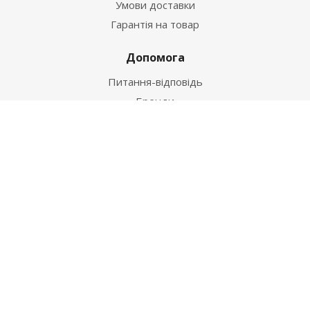
Умови доставки
Гарантія на товар
Допомога
Питання-відповідь
Бренди
Наші контакти
+38 067 502 20 26
zakaz@ekt.com.ua
м. Київ, вул. Магнітогорська 1-А
2026 © "Центр Ремонту"