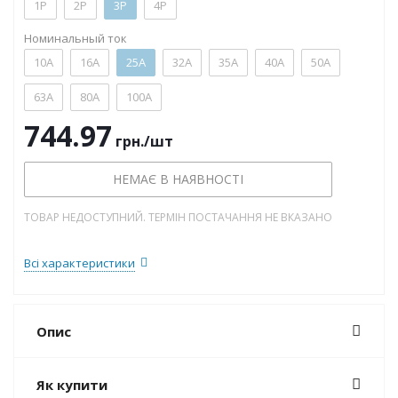
1P
2P
3P
4P
Номинальный ток
10А
16А
25А
32А
35А
40А
50А
63А
80А
100А
744.97
грн.
/шт
НЕМАЄ В НАЯВНОСТІ
ТОВАР НЕДОСТУПНИЙ. ТЕРМІН ПОСТАЧАННЯ НЕ ВКАЗАНО
Всі характеристики
Опис
Як купити